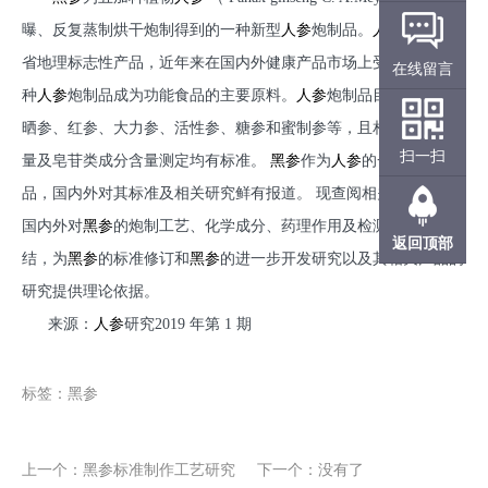
曝、反复蒸制烘干炮制得到的一种新型
人参
炮制品。
人参
作为吉林
省地理标志性产品，近年来在国内外健康产品市场上受到重视，多
在线留言
种
人参
炮制品成为功能食品的主要原料。
人参
炮制品目前主要有生
晒参、红参、大力参、活性参、糖参和蜜制参等，且相应的分等质
扫一扫
量及皂苷类成分含量测定均有标准。
黑参
作为
人参
的一种新炮制
品，国内外对其标准及相关研究鲜有报道。 现查阅相关文献，将
国内外对
黑参
的炮制工艺、化学成分、药理作用及检测方法进行总
返回顶部
结，为
黑参
的标准修订和
黑参
的进一步开发研究以及其相关产品的
研究提供理论依据。
来源：
人参
研究
2019 年第 1 期
标签：黑参
上一个：
黑参标准制作工艺研究
下一个：
没有了