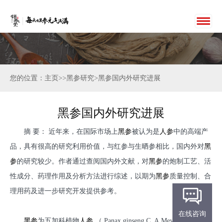
您的位置：主页>>黑参研究>黑参国内外研究进展
黑参国内外研究进展
摘 要： 近年来，在国际市场上
黑参
被认为是
人参
中的高端产
品，具有很高的研究利用价值，与红参与生晒参相比，国内外对
黑
参
的研究较少。作者通过查阅国内外文献，对
黑参
的炮制工艺、活
性成分、药理作用及分析方法进行综述，以期为
黑参
质量控制、合
理用药及进一步研究开发提供参考。
在线咨询
黑参
为五加科植物
人参
（ Panax ginseng C. A.Mey ）经九蒸九