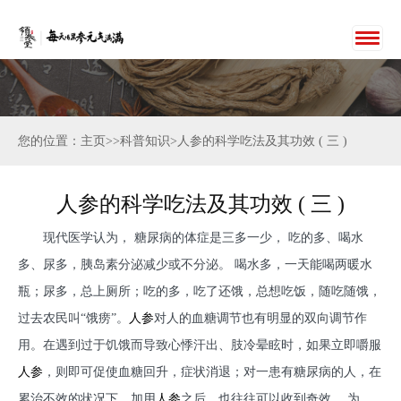
您的位置：主页>>科普知识>人参的科学吃法及其功效 ( 三 )
人参的科学吃法及其功效 ( 三 )
现代医学认为， 糖尿病的体症是三多一少， 吃的多、喝水
多、尿多，胰岛素分泌减少或不分泌。 喝水多，一天能喝两暖水
瓶；尿多，总上厕所；吃的多，吃了还饿，总想吃饭，随吃随饿，
过去农民叫“饿痨”。
人参
对人的血糖调节也有明显的双向调节作
用。在遇到过于饥饿而导致心悸汗出、肢冷晕眩时，如果立即嚼服
人参
，则即可促使血糖回升，症状消退；对一患有糖尿病的人，在
累治不效的状况下，加用
人参
之后，也往往可以收到奇效。 为