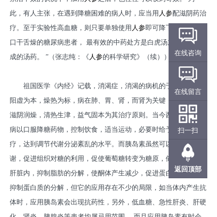
此，有人主张，在遇到降糖困难的病人时，应当用
人参
配滋阴药治
疗。至于实验性高血糖，则只要单独使用
人参
即可降下来。 “对于
口干舌燥的糖尿病患者， 最有效的中药处方是白虎汤加入
人参
煎
在线咨询
成的汤药。 ”（张志纯：《
人参
的科学研究》（续））
祖国医学《内经》记载，消渴症，消渴的病机的于阴虚燥热，
在线留言
阳虚为本，燥热为标，病在肺、胃、肾，而肾为关键，其治疗应以
滋阴润燥，清热生津，益气固本为其治疗原则。当今西医治疗糖尿
病以口服降糖药物，控制饮食，适当运动，必要时给予胰岛素的治
扫一扫
疗，达到调节代谢分泌紊乱的水平。而胰岛素虽然可以调节糖代
谢，促进组织对糖的利用，促使葡萄糖转变为糖原，储存于肌肉或
返回顶部
肝脏内，抑制脂肪的分解，使酮体产生减少，促进蛋白质的合成，
抑制蛋白质的分解，但它的应用存在不少的局限，如当体内产生抗
体时，应用胰岛素会出现抗药性，另外，低血糖、急性肝炎、肝硬
化、肾炎、胰腺炎等患者均属忌用范围， 而且应用胰岛素有时会