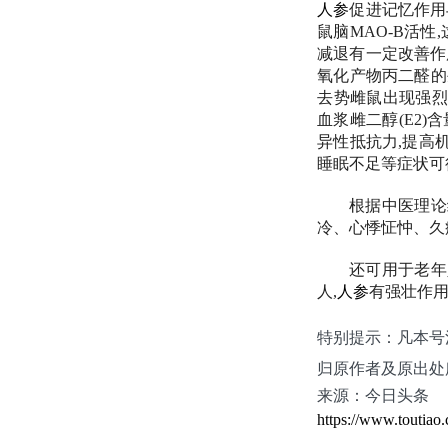
人参
促进记忆作用
鼠脑MAO-B活性
减退有一定改善作
氧化产物丙二醛的
去势雌鼠出现强烈的
血浆雌二醇(E2)含
异性抵抗力,提高
睡眠不足等症状可
根据中医理论
冷、心悸怔忡、久
还可用于老年
人,
人参
有强壮作
特别提示：凡本号
归原作者及原出处
来源：今日头条
https://www.toutia