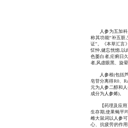
人参
为五加科
称其功能“补五脏
证”。《本草汇言》
怔忡,健忘恍惚,
色萎白者,疟痢日
者,风虚眼黑、旋晕
人参
根(包括
皂苷分离得R0、Ra
元为
人参
二醇和
人
成分为
人参
烯)。
【药理及应用
生存期,使果蝇平
雌大鼠词以
人参
可
心、抗疲劳的作用