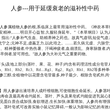
人参---用于延缓衰老的滋补性中药
人参
属植物
人参
的根,系临床上最常用滋补性中药。《神农本草
,安精神,……明目开心益智,久服轻身延年。”《本草纲目》认为
指出:“
人参
补气生血、助精养神之药也。故真气虚弱,短促气虚,
以此宁之;元神不足,虚羸乏力,以此培之。……若久病元虛、六脉空
久、精神萎顿者,中热伤暑、汗竭神疲者,血崩溃乱、身寒脉微者,
卒倒者,皆可用也。”故
人参
为大补元气之重要药物。
芦头)及地上部分(茎叶、果、花、种子)均含有药理活性成分皂苷,
、Rb1、Rb2、Rc3、Rd…Rg1、Rg2、Rg3、Rh1、Rh2等多
参
三醇,全植物中以花蕾含皂苷最多,种子最少。根除含皂甙外,尚
】用
人参
渗出液培养人成纤维细胞,可使细胞生命延长。
人参
茎
均寿命及最高寿命均延长。茎叶、芦头及果皂甙均能促进乳鼠心肌
见蛋白质合成加强,食欲增进,生长加快,体重增加。
人参
尚有增
。茎叶皂甙可改善实验小鼠记忆障碍,一般认为影响记忆的有效成分