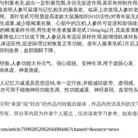
与剂量有关,超出一定剂量范围,非但无促进作用,甚至有抑制作用
,这表明
人参
可延缓与记忆相关的脑衰老。临床上亦发现
人参
对
用。茎叶皂甙可明显提高老龄大鼠脑组织SOD活性(对青年鼠无此
生成量,减少脂褐素在脑、心肌中的沉积,
人参
尚可促进和加强雄
雌激素样作用;男性老年患者服果皂甙150mg/kg2月,其血浆睾酮
量降低,E2/T比值下降,
人参
还具有适应原样作用,能增强机体对
机体适应性,促进病理过程恢复正常功能。老年人服果皂甙2月后,其
得到改善，血胆固醇下降。
经验,
人参
功能大补元气、强心固脱、安神生津,用于虚脱心衰
病体虚、神衰身疲。
人记忆力减退及思想迟钝,有一定疗效,并能减轻疲劳、虚弱感
用亦可用于植物神经功能失调、性功能减退、神经衰弱、血管性
注明“来源”或“转自”的作品均转载自媒体，作品内所涉及到的文
所有。所分享内容为作者个人观点，仅供读者学习参考。如有侵
o.com/article/7099285206204498446/?channel=&source=news