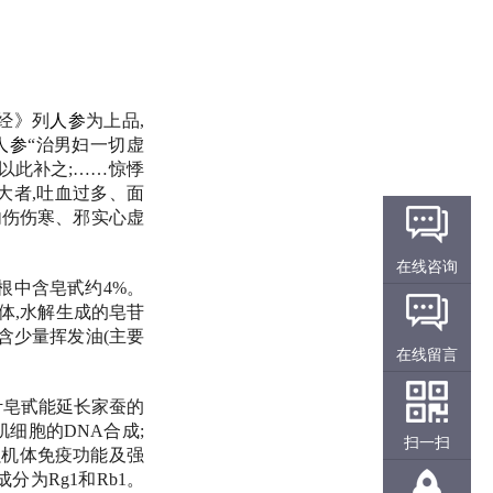
经》列
人参
为上品,
人参
“治男妇一切虚
以此补之;……惊悸
大者,吐血过多、面
内伤伤寒、邪实心虚
在线咨询
根中含皂甙约4%。
种单体,水解生成的皂苷
含少量挥发油(主要
在线留言
叶皂甙能延长家蚕的
细胞的DNA合成;
扫一扫
强机体免疫功能及强
为Rg1和Rb1。