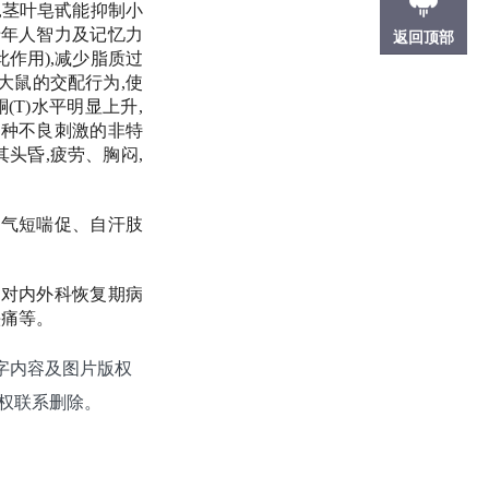
,茎叶皂甙能抑制小
老年人智力及记忆力
返回顶部
作用),减少脂质过
大鼠的交配行为,使
(T)水平明显上升,
各种不良刺激的非特
头昏,疲劳、胸闷,
、气短喘促、自汗肢
。对内外科恢复期病
头痛等。
字内容及图片版权
权联系删除。