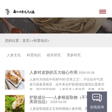
您的位置：首页>>科普知识>
人参文化
科普知识
相关研究
黑参研究
人参对皮肤的五大核心作用
2026-05-28
人参作为传统中药材中的“百草之王”，不仅在补气强
身方面备受推崇，近年来在护肤领域也展现出显著功
效。现代研究表明，人参富含人参皂苷、多糖、多肽
及多种微量元素，能够抗氧化、抗炎、促进胶原蛋白
护肤成分——人参根提取物（不可多得的
合成，从而改善......
美容佳品）
2026-04-09
在线咨询
人参提取物是从五加科植物人参的根、茎叶中提取精