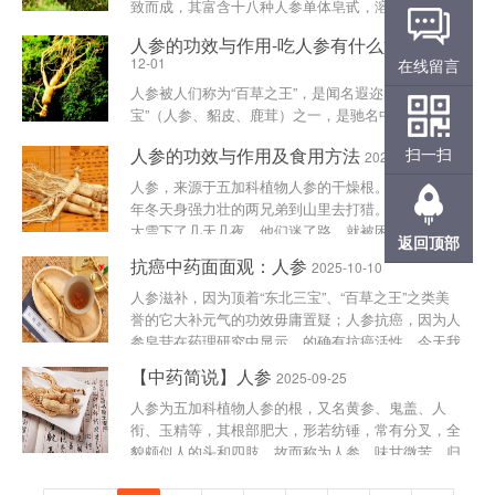
致而成，其富含十八种人参单体皂甙，溶于80°C的
水，易溶解于乙醇。人参皂甙可以明显抑制脑和肝中
人参的功效与作用-吃人参有什么好处
2025-
过氧化脂质形成，减少大脑皮层和肝中脂褐素的含
12-01
在线留言
量，同时也能增加......
人参被人们称为“百草之王”，是闻名遐迩的“东北三
宝”（人参、貂皮、鹿茸）之一，是驰名中外、老幼
皆知的名贵药材。人参的功效与作用-吃人参有什么
人参的功效与作用及食用方法
扫一扫
2025-10-20
好处人参的功效大补元气，固脱生津，安神。治劳伤
虚损，食少，倦......
人参，来源于五加科植物人参的干燥根。相传，有一
年冬天身强力壮的两兄弟到山里去打猎。铺天盖地的
大雪下了几天几夜，他们迷了路，就被困在大山里。
返回顶部
后来，干粮吃光了，野兽又打不到，他们只好扒开雪
抗癌中药面面观：人参
2025-10-10
地挖草根充饥。一......
人参滋补，因为顶着“东北三宝”、“百草之王”之类美
誉的它大补元气的功效毋庸置疑；人参抗癌，因为人
参皂苷在药理研究中显示，的确有抗癌活性。今天我
们就来了解一下这个神奇的成分。目前已经分离出来
【中药简说】人参
2025-09-25
的人参皂苷已......
人参为五加科植物人参的根，又名黄参、鬼盖、人
衔、玉精等，其根部肥大，形若纺锤，常有分叉，全
貌颇似人的头和四肢，故而称为人参。味甘微苦，归
肺、脾、心、肾经。首载于《神农本草经》，“主补