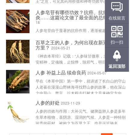
王”之意，可见其药用价值和神奇功效早已被世人所
公认。人参主要含人参皂苷，人参多糖，人参蛋白等
人参皂苷有哪些功效？抗癌、抗病毒、抗
生物活性成份，是人参具有“百草之王”美誉的物质基
炎……这篇论文做了最全面的总结
在线留言
2024-06-
础。人参皂苷......
18
人参皂苷由于显著的抗癌作用，逐渐被越来越多的人
所认识，但是人参皂苷的功效绝不仅仅是抗肿瘤这一
百草之王的人参，为何出现在新冠重症处
扫一扫
种，人参皂苷具有丰富的医学功效。3月份发表的一
方里？
2024-05-21
篇国际论文，详细总结了人参皂苷的各种功效，这是
目前为止对人参皂......
《神农本草经》记载：“人参味甘微寒，主补五脏，
安精神，定魂魄，止惊悸，除邪气，明目，开心益
返回顶部
智，久服轻身延年”，列为上品，为百草之王，是临
人参 补益上品 续命良药
2024-05-07
床常用的滋补性药物。《新型冠状病毒感染的肺炎诊
疗方案（试行第四版......
早在《本草中国》第一季中，就讲述了长白山的守山
人老崔在漫漫山野林海寻找野山参的故事，他在深山
之中拜山、禁言，以木棍击打树木之音来确定方向，
寻找前人留下的“兆头”，怀抱虔诚、心怀敬畏、千里
人参的好处
2023-11-29
跋涉寻参的样子......
人参的功效与作用：大补元气、健脾益肺人参是多年
生草本植物，喜阴凉、湿润的气候。人参是一种特别
珍贵的药材，被称之为百草之王，也是远近驰名
的“东北三宝”。人参具有很好的药用价值，常被用作