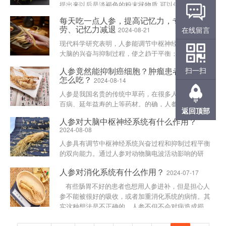
提出来以后是淡褐色的粉末状物质,可以供人类服用,
而且对人类身体有诸多好处,不但能预防疾病,还能增
每天吃一点人参，提高记忆力，专治易疲
强人体素......
劳、记忆力减退
在线留言
2024-08-21
现代科学研究表明，人参能调节中枢神经系统，改善
大脑的兴奋与抑制过程，使之趋于平衡；能提高脑力
与体力劳动的能力，提高工作效率，并有抗疲劳、抗
人参竟然能抑制癌细胞？肿瘤患者到底该
扫一扫
衰老和延年益寿的作用；同时促进大脑对能量物质的
怎么吃？
2024-08-14
利用，可以提高学......
人参是我国名贵的传统中草药，在很多人眼中是包治
百病、延年益寿的上等药材。的确，人参是非常具备
返回顶部
药用价值的中药之一，现代医学对它也有很高的认可
人参对大脑中枢神经系统有什么作用？
度，认为人参对神经系统、心血管系统、消化系统、
2024-08-08
内分泌系统等都有......
人参具有调节中枢神经系统兴奋过程和抑制过程平衡
的双向能力。通过人参对动物脑电波活动影响的研
究，结果表明：其对兴奋和抑制两种神经过程均有影
人参对消化系统有什么作用？
2024-07-17
响，但主要加强大脑皮层的兴奋过程。由于同时作用
于抑制过程，故使抑......
有些肠胃不好的患者也想用人参进补，但是担心人
参不能被很好的吸收，或者加重消化系统的病情。其
实这种想法是不正确的，人参不但不会对病造成损
伤，反而还可以治疗胃溃疡等疾病......