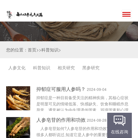
您的位置：首页>>科普知识>
人参文化
科普知识
相关研究
黑参研究
抑郁症可服用人参吗？
2024-09-04
抑郁症是一种目前备受关注的精神疾病，其核心症状
是明显可见的情绪低落、快感缺失、饮食和睡眠作息
异常，通常被认为由生理遗传因素、环境因素和心理
因素等多方面导致。由于抑郁症患者的身体或精神残
人参皂苷的作用和功效
2024-08-28
疾数量的上升，抑......
人参皂苷如何?人参皂苷的作用和功效?人参在我跟
在线咨询
很多人都听说过,知道它是人参中的重要营养成分,他