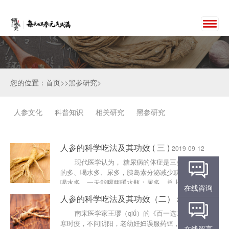
您的位置：首页>>黑参研究>
人参文化
科普知识
相关研究
黑参研究
人参的科学吃法及其功效 ( 三 )
2019-09-12
现代医学认为， 糖尿病的体症是三多一少， 吃
的多、喝水多、尿多，胰岛素分泌减少或不分泌。
喝水多，一天能喝两暖水瓶；尿多，总上厕所；吃的
在线咨询
多，吃了还......
人参的科学吃法及其功效（二）
2019-09-12
南宋医学家王璆（qiǘ）的《百一选方》：“凡伤
寒时疫，不问阴阳，老幼妊妇误服药饵，因重垂死脉
在线留言