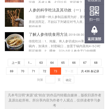
沉倅，不省人事，七日以后，皆可服之，百不一失，
此名夺命......
人参的科学吃法及其功效（一）
2019-09-10
选择哪一种人参制品服用为好，要视个人的体
扫一扫
质状况而定。不妨以下列诸症对号入座。 1.对于
那些体质......
了解人参传统食用方法
2019-08-30
返回顶部
传统吃法：1、炖服。将人参切成2cm薄片，放入瓷
碗内，加满水，封密碗口，放置于锅内蒸炖4~5小时
即可服用。2、嚼食。以2~3片人参含于口中细嚼，
生津提神，甘凉可口，是最简单服用方法。3、磨
粉。将人参磨......
上一页
1...
63
64
65
66
67
68
69
70
71
72
73
下一页
共 436 条记录
到第
页
确定
凡本号注明“来源”或“转自”的作品均转载自媒体，版权归原作者
及原出处所有。所分享内容为作者个人观点，仅供读者学习参
考