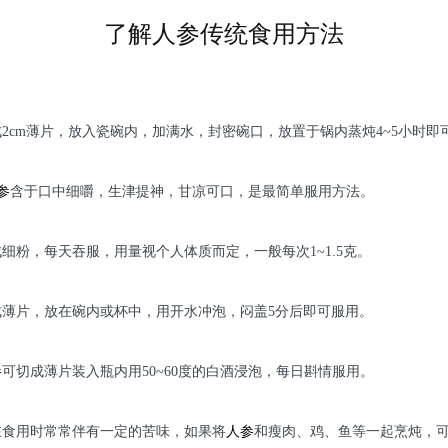
了解人参传统食用方法
成2cm薄片，放入瓷碗内，加满水，封密碗口，放置于锅内蒸炖4~5小时即
参
含于口中细嚼，生津提神，甘凉可口，是最简单服用方法。
细粉，每天吞服，用量视个人体质而定，一般每次1~1.5克。
成薄片，放在碗内或杯中，用开水冲泡，闷盖5分后即可服用。
参
可切成薄片装入瓶内用50~60度的白酒浸泡，每日斟情服用。
在食用时常常伴有一定的苦味，如果将
人参
和瘦肉、鸡、鱼等一起烹炖，