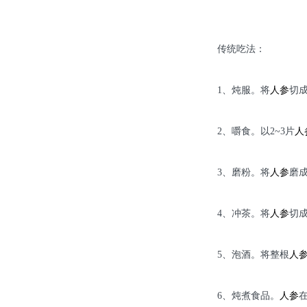
传统吃法：
1、炖服。将
人参
切
2、嚼食。以2~3片
人
3、磨粉。将
人参
磨成
4、冲茶。将
人参
切
5、泡酒。将整根
人
6、炖煮食品。
人参