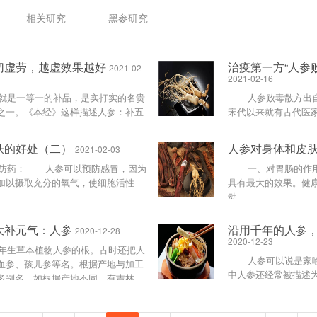
相关研究
黑参研究
切虚劳，越虚效果越好
治疫第一方“人参
2021-02-
2021-02-16
是一等一的补品，是实打实的名贵
人参败毒散方出自
之一。《本经》这样描述人参：补五
宋代以来就有古代医
邪气，明目，开心益智。&nb......
方。根据明末清初医家
年......
肤的好处（二）
人参对身体和皮
2021-02-03
药： 人参可以预防感冒，因为
一、对胃肠的作用
加以摄取充分的氧气，使细胞活性
具有最大的效果。健
动......
大补元气：人参
沿用千年的人参
2020-12-28
2020-12-23
生草本植物人参的根。古时还把人
人参可以说是家喻
血参、孩儿参等名。根据产地与加工
中人参还经常被描述
多别名，如根据产地不同，有吉林
孩，可以是头插红花
老......