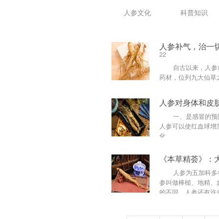
人参文化
科普知识
人参补气，治一
22
自古以来，人参就
药材，位列九大仙草
脏，安精神，止惊悸，除
人参对身体和皮
一、是感冒的预防
人参可以使红血球增
化......
《本草精荟》：
人参为五加科多年
参叫做棒槌、地精、
的不同，人参还有许
参......