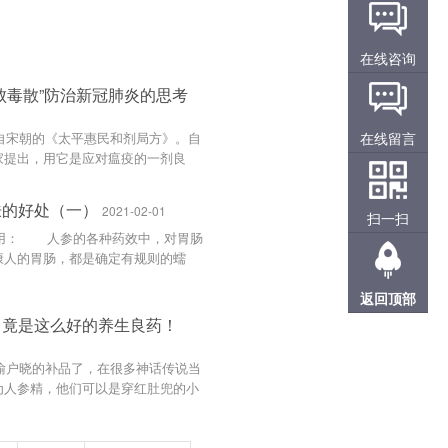
在线咨询
败毒散”防治新冠肺炎的思考
在线留言
宋朝的《太平惠民和剂局方》。自
家提出，用它是应对瘟疫的一剂良
喻嘉言在明崇祯十六年（1643
肤的好处（一）
2021-02-01
扫一扫
： 人参的各种药效中，对胃肠
康人的胃肠，都是确定有规则的蠕
返回顶部
，竟是这么好的养生良药！
户晓的补品了，在很多神话传说当
为人参精，他们可以是穿红肚兜的小
的美丽姑娘，也可以是善良的白发