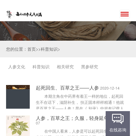
您的位置：首页>>科普知识>
人参文化
科普知识
相关研究
黑参研究
起死回生、百草之王——人参
2020-12-14
本期主角在中药界有着王一样的地位，起死回
生不在话下，滋阴补生， 扶正固本样样精通！他就
是百草之王——人参！早在《 别录》中就有记载人
参“微温， 无......
人参，百草之王；久服，轻身延年
2020-12-
07
在线咨询
在中国人看来，人参是可以起死回生、延年益