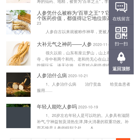
寿的仙药、地精，被誉为“百草之王”，李时珍说它根
如人形，有神（即有灵性），谓之神草，野山参更是
人参凭什么被称为“百草之王”？它的任何一
难觅的名贵中......
个医药价值，都值得让它地位崇高
在线留言
2020-11-
23
人参自古以来就被称作神草，更被人们称作“百
草之王”，它到底有何功效？今天小编和大家一起分
大补元气之神药——人参
扫一扫
享关于“人参”的医用价值，你就会发现人参担当的
2020-11-16
起“百草之王......
很久以前，山东有座云梦山，山上有座云梦
寺，寺中有两个和尚。老和尚无心在山上念佛，下山
吃喝玩乐，谈天论地，反而对小和尚虐待。小徒弟面
返回顶部
黄肌瘦，每天老和......
人参治什么病
2020-10-21
1、人参治什么病 治疗贫血 给贫血患者
服用......
年轻人能吃人参吗
2020-10-19
1、20岁左右年轻人是可以吃的。人参具有滋阴
补气,宁神益智及清热生津,降火消暑的双重功效。补
而不燥是人参的特别之处。 &......