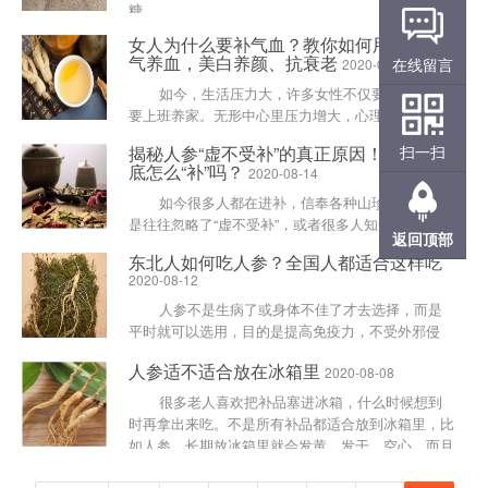
糖......
女人为什么要补气血？教你如何用人参补
气养血，美白养颜、抗衰老
在线留言
2020-09-19
如今，生活压力大，许多女性不仅要生孩子还
要上班养家。无形中心里压力增大，心理压力一增
大，身体就会出现内分泌系统紊乱，甚至有些三四十
揭秘人参“虚不受补”的真正原因！想知道到
扫一扫
岁的女性出现了早......
底怎么“补”吗？
2020-08-14
如今很多人都在进补，信奉各种山珍海味，但
是往往忽略了“虚不受补”，或者很多人知道这个概
返回顶部
念，但其实没有真正理解。 &nbs......
东北人如何吃人参？全国人都适合这样吃
2020-08-12
人参不是生病了或身体不佳了才去选择，而是
平时就可以选用，目的是提高免疫力，不受外邪侵
袭，使身体保持健壮。只有大家去体验人参方可验
人参适不适合放在冰箱里
2020-08-08
证“有病治病，无病......
很多老人喜欢把补品塞进冰箱，什么时候想到
时再拿出来吃。不是所有补品都适合放到冰箱里，比
如人参，长期放冰箱里就会发黄、发干、空心，而且
参味都没有了。......