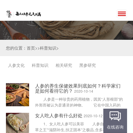
您的位置：首页>>科普知识>
人参文化
科普知识
相关研究
黑参研究
人参的养生保健效果到底如何？科学家们
是如何看待它的？
2020-10-14
人参是一种珍贵的药用植物，因其“人形根部”的
外形而被认为是通灵的神物。 它在中国入药的
历史大约......
女人吃人参有什么好处
2020-10-12
1、女人吃人参可以美容 人参自古誉为“百
在线咨询
草之王”“滋阴补生,扶正固本”之极品,含多种皂甙和多