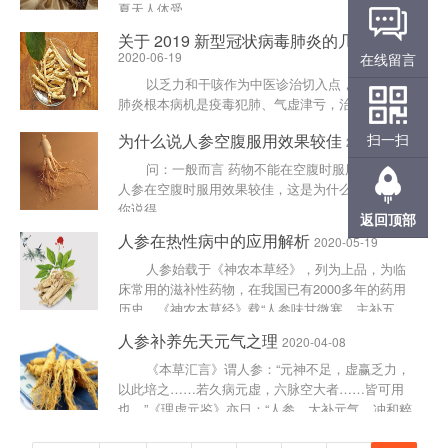
夏天人体受......
关于 2019 新型冠状病毒肺炎的几点思考
2020-06-19
在线留言
以乏力和干咳作为中医诊治切入点，认为新冠
肺炎根本病机是疫毒犯肺、气虚津亏，治疗原则当
是“扶正祛邪”，“扶正”当重补气阴、并且贯彻始终，
为什么说人参空腹服用效果较佳
扫一扫
2020-06-16
切不可按照普......
问：一般而言 药物不能在空腹时服用 但我听说
人参在空腹时服用效果较佳，这是为什么? 答：
你说得......
返回顶部
人参在热性病中的应用解析
2020-05-19
人参始载于《神农本草经》，列为上品，为临
床常用的滋补性药物，在我国已有2000多年的药用
历史。《神农本草经》载“人参味甘微寒，主补五
脏，安精神，定......
人参补养先天元气之理
2020-04-08
《本草汇言》谓人参：“元神不足，虚赢乏力，
以此培之……若久病元虚，六脉空大者……皆可用
也。”《理虚元鉴》亦日：“人参，大补元气，冲和粹
美，不偏不倚......