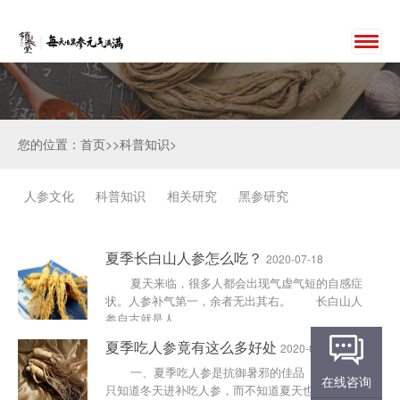
您的位置：首页>>科普知识>
人参文化
科普知识
相关研究
黑参研究
夏季长白山人参怎么吃？
2020-07-18
夏天来临，很多人都会出现气虚气短的自感症
状。人参补气第一，余者无出其右。 长白山人
参自古就是人......
夏季吃人参竟有这么多好处
2020-07-15
一、夏季吃人参是抗御暑邪的佳品 许多人
在线咨询
只知道冬天进补吃人参，而不知道夏天也可以吃。因